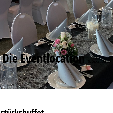
Die Eventlocation
& Sport Bistro
stücksbuffet