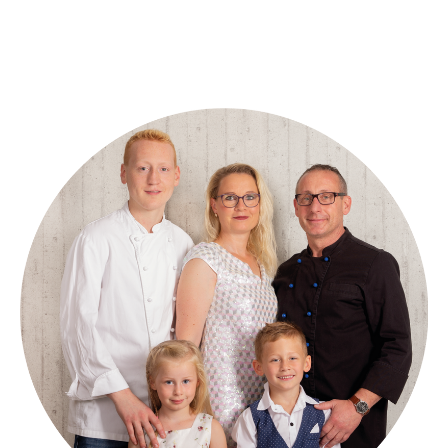
076CA810-4C7D-42D7-9ED2-28EC351A087C_1_105_c